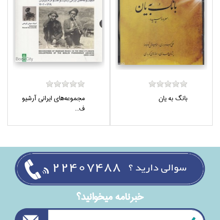
بانگ به يان
مجموعه‌هاي ايراني آرشيو
ف...
خبرنامه ميخوانيد؟