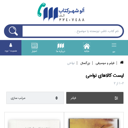
خانه
درباره ما
اخبار
عضويت / ورود
منو
فيلم و موسيقي
بزرگسال
نواحي
ليست کالا‌هاي
نواحي
1-2
از
2
فيلتر
مرتب سازي