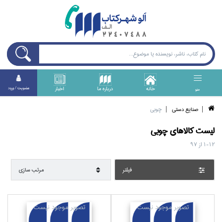
خانه
درباره ما
اخبار
عضويت / ورود
منو
صنايع دستي
چوبي
ليست کالا‌هاي
چوبي
1-12
از
97
فيلتر
مرتب سازي