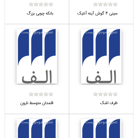
سيني 4 گوش آينه آنتيك
بانكه چوبي بزرگ
ظرف اشك
قلمدان متوسط نارون