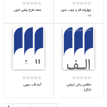
چهارپايه فلز و چوب بدون
جعبه طرح بيضي نارون
پ...
جاقلمي راش (بيضي
آينه قاب چوبي
شكل)