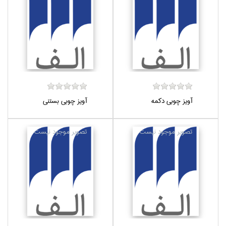
آويز چوبي دكمه
آويز چوبي بستني