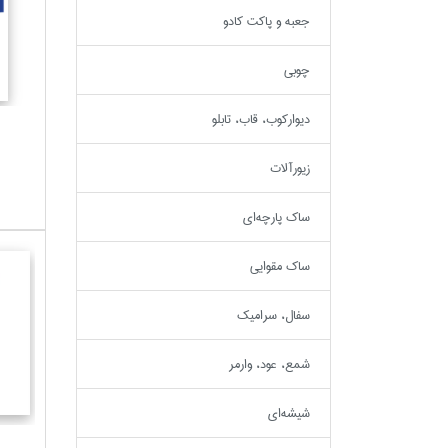
جعبه و پاكت كادو
چوبي
ديواركوب، قاب، تابلو
زيورآلات
ساك پارچه‌اي
ساك مقوايي
سفال، سراميك
شمع، عود، وارمر
شيشه‌اي