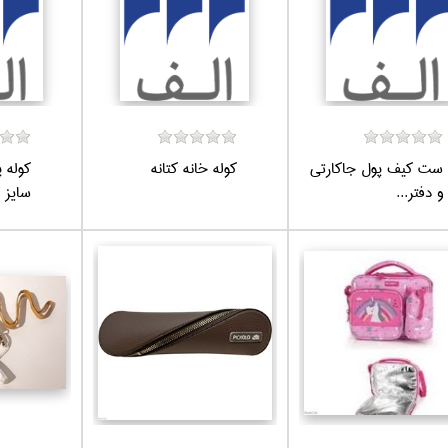
ست كيف پول جاكارتي
كوله خانه كتانه
كوله 
و دفتر...
سايز ك