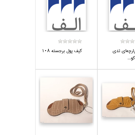
پارچه‌اي تدي
كيف پول برجسته 108
و...