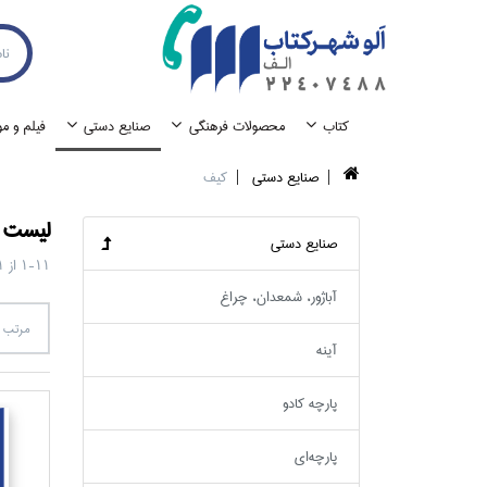
كتاب
محصولات فرهنگي
صنايع دستي
فيلم و م
صنايع دستي
كيف
ليست ک
صنايع دستي
1-11
از
1
آباژور، شمعدان، چراغ
مرتب س
آينه
پارچه كادو
پارچه‌اي