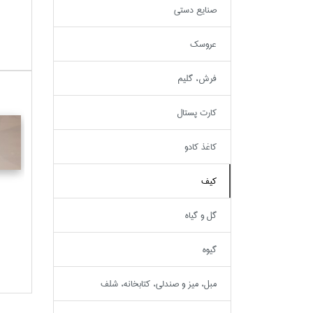
صنايع دستي
عروسك
فرش، گليم
كارت پستال
كاغذ كادو
كيف
گل و گياه
گيوه
مبل، ميز و صندلي، كتابخانه، شلف