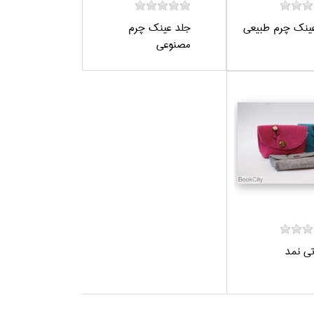
ينك چرم طبيعي
جلد عينك چرم
مصنوعي
تي نمد