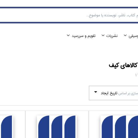
وسيقي
نشريات
تقويم و سررسيد
الا‌هاي
كيف
1
تاريخ ايجاد
ازي بر اساس