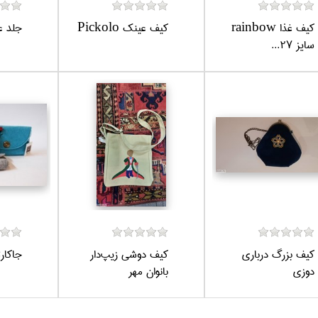
كيف غذا rainbow
كيف عينك Pickolo
جلد ع
سايز 27...
كيف بزرگ درباري
كيف دوشي زيپ‌دار
جاكار
دوزي
بانوان مهر