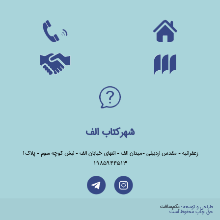
شهرکتاب الف
زعفرانیه - مقدس اردبیلی -میدان الف - انتهای خیابان الف - نبش کوچه سوم - پلاک1
1985944513
طراحي و توسعه :
يكم‌سافت
حق چاپ محفوظ است