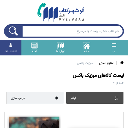
خانه
درباره ما
اخبار
عضويت / ورود
منو
صنايع دستي
موزيك باكس
ليست کالا‌هاي
موزيك باكس
1-4
از
4
فيلتر
مرتب سازي