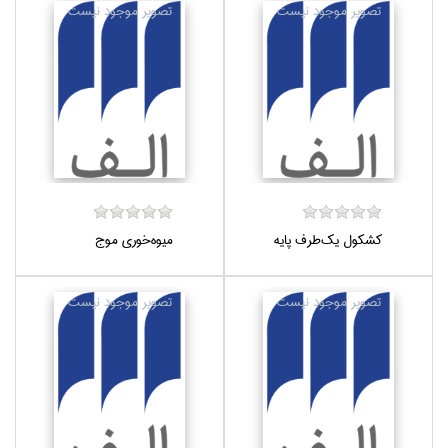
كشكول يك‌طرف پايه
ميوه‌خوري موج