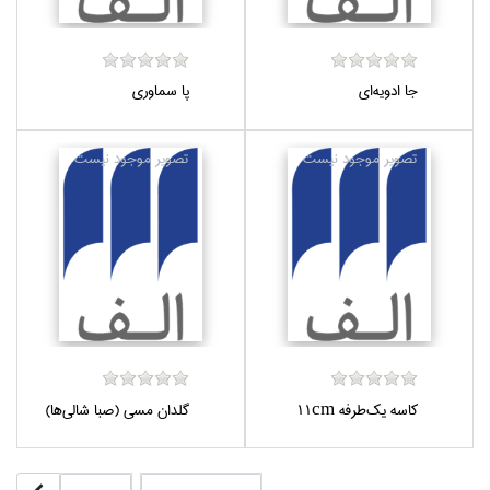
جا ادويه‌اي
پا سماوري
كاسه يك‌طرفه 11cm
گلدان مسي (صبا شالي‌ها)