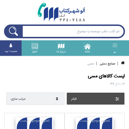
خانه
درباره ما
اخبار
عضويت / ورود
منو
صنايع دستي
مسي
ليست کالا‌هاي
مسي
1-12
از
37
فيلتر
مرتب سازي