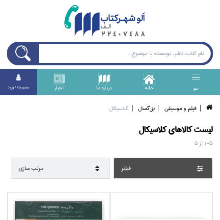
خانه
درباره ما
اخبار
عضويت / ورود
منو
فيلم و موسيقي
بزرگسال
كلاسيكال
ليست کالا‌هاي
كلاسيكال
1-5
از
5
فيلتر
مرتب سازي