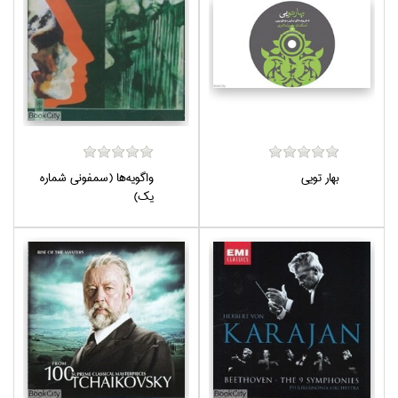
بهار تويي
واگويه‌ها (سمفوني شماره
يك)