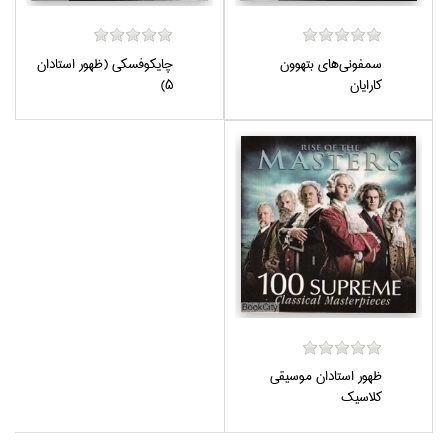
سمفوني‌هاي بتهوون
چايكوفسكي (ظهور استادان
كارايان
5)
ظهور استادان موسيقي
كلاسيك