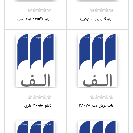
تابلو S (نوريا استوديو)
تابلو 30×24 لوح عقيق
قاب فرش دلبر 28×28
تابلو 50×70 فلزي