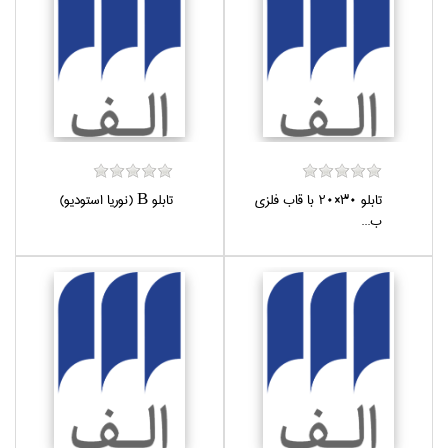
تابلو 30×20 با قاب فلزي
تابلو B (نوريا استوديو)
ب...