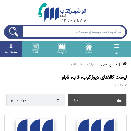
خانه
درباره ما
اخبار
عضويت / ورود
منو
صنايع دستي
ديواركوب، قاب، تابلو
ليست کالا‌هاي
ديواركوب، قاب، تابلو
1-12
از
40
فيلتر
مرتب سازي