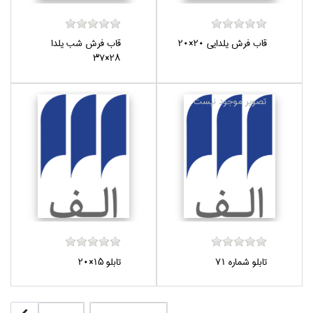
قاب فرش يلدايي 20×20
قاب فرش شب يلدا
28×37
تابلو شماره 71
تابلو 15×20