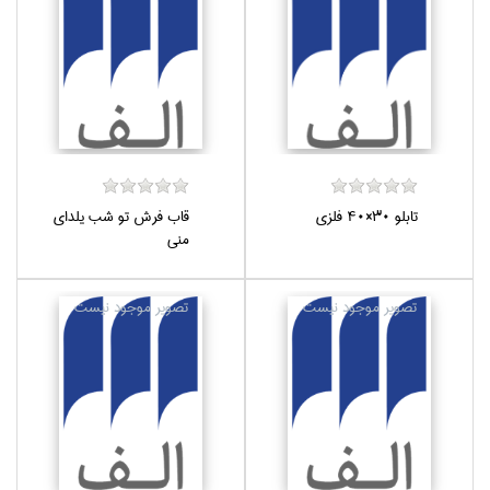
تابلو 30×40 فلزي
قاب فرش تو شب يلداي
مني