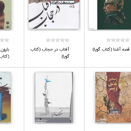
قصه آشنا (كتاب گويا)
آفتاب در حجاب (كتاب
بارون
گويا)
(كتاب 