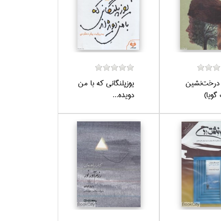
 درخت‌نشين
يوزپلنگاني كه با من
گويا)
دويده...