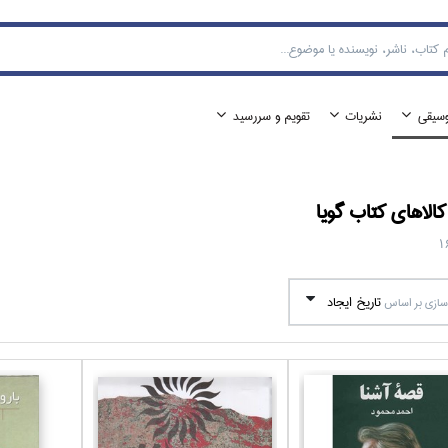
وسيقي
نشريات
تقويم و سررسيد
الا‌هاي
كتاب گويا
1
تاريخ ايجاد
ازي بر اساس