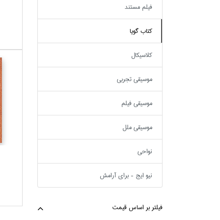
فيلم مستند
كتاب گويا
كلاسيكال
موسيقي تجربي
موسيقي فيلم
موسيقي ملل
نواحي
نيو ايج - براي آرامش
فيلتر بر اساس قيمت