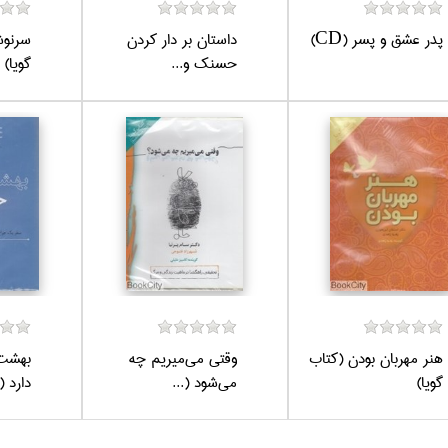
پدر عشق و پسر (CD)
داستان بر دار كردن
سرنوش
حسنك و...
گويا)
هنر مهربان بودن (كتاب
وقتي مي‌ميريم چه
بهشت 
گويا)
مي‌شود (...
دارد (ك