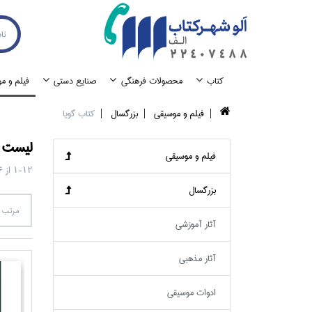
كتاب
محصولات فرهنگي
صنايع دستي
فيلم و م
فيلم و موسيقي
بزرگسال
كتاب گويا
ليست ک
فيلم و موسيقي
1-12
از
6
بزرگسال
مرتب س
آثار آموزشي
آثار مذهبي
ادوات موسيقي