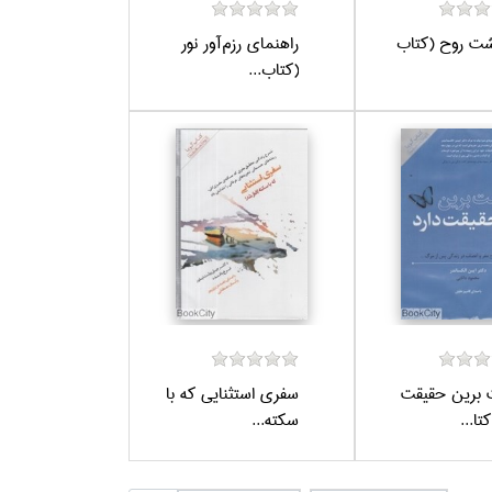
ت روح (كتاب
راهنماي رزم‌آور نور
(كتاب...
برين حقيقت
سفري استثنايي كه با
تا...
سكته...