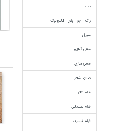
پاپ
راك - جز - بلوز - الكترونيك
سريال
سنتي آوازي
سنتي سازي
صداي شاعر
فيلم تئاتر
فيلم سينمايي
فيلم كنسرت