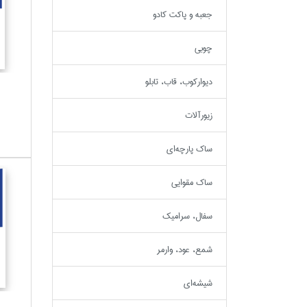
جعبه و پاكت كادو
چوبي
ديواركوب، قاب، تابلو
زيورآلات
ساك پارچه‌اي
ساك مقوايي
سفال، سراميك
شمع، عود، وارمر
شيشه‌اي