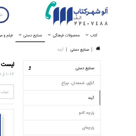
كتاب
محصولات فرهنگي
صنايع دستي
فيلم و م
صنايع دستي
آينه
ليست ک
صنايع دستي
1-12
از
8
آباژور، شمعدان، چراغ
مرتب س
آينه
پارچه كادو
پارچه‌اي