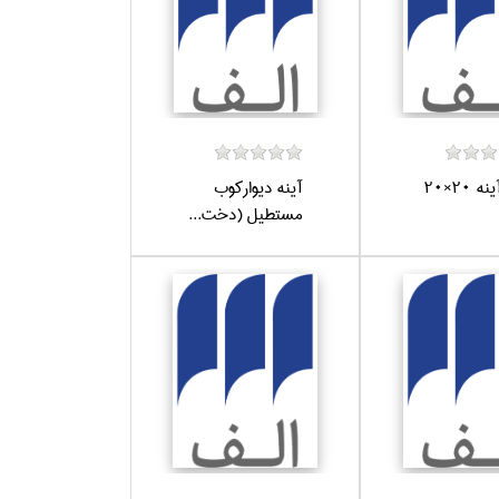
 20×20
آينه ديواركوب
مستطيل (دخت...