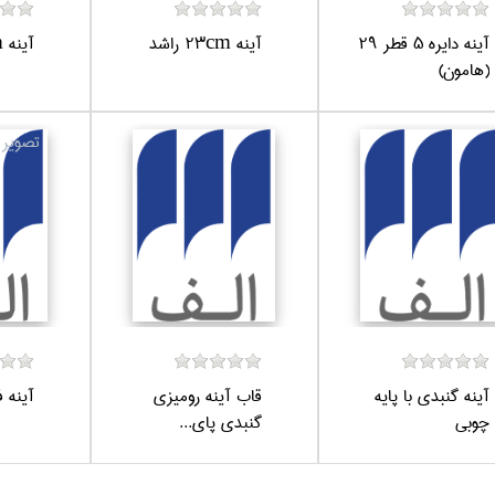
آينه دايره 5 قطر 29
آينه 23cm راشد
آينه 34cm راشد
(هامون)
آينه گنبدي با پايه
قاب آينه روميزي
آينه 
چوبي
گنبدي پاي...