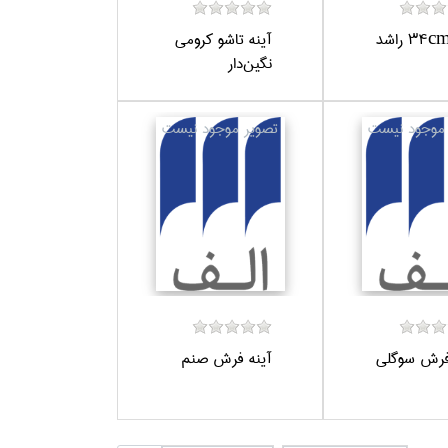
آينه تاشو كرومي
نگين‌دار
فرش سوگلي
آينه فرش صنم