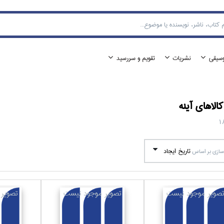
وسيقي
نشريات
تقويم و سررسيد
الا‌هاي
آينه
1
تاريخ ايجاد
ازي بر اساس