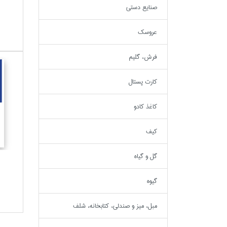
صنايع دستي
عروسك
فرش، گليم
كارت پستال
كاغذ كادو
كيف
گل و گياه
گيوه
مبل، ميز و صندلي، كتابخانه، شلف