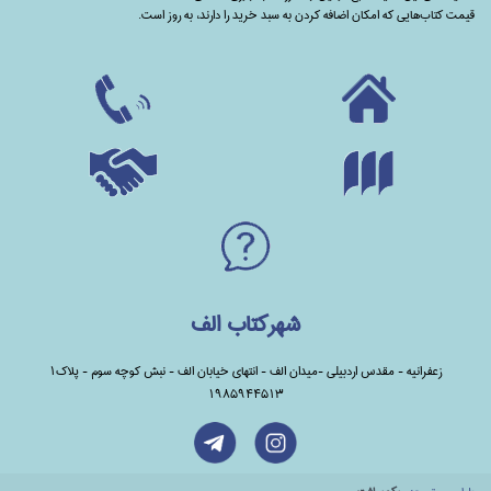
قیمت کتاب‌هایی که امکان اضافه کردن به سبد خرید را دارند،‌ به روز است.
شهرکتاب الف
زعفرانیه - مقدس اردبیلی -میدان الف - انتهای خیابان الف - نبش کوچه سوم - پلاک1
1985944513