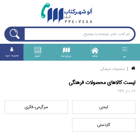
خانه
درباره ما
اخبار
عضويت / ورود
منو
محصولات فرهنگي
ليست کالا‌هاي
محصولات فرهنگي
1-12
از
949
ايمني
سرگرمي-فكري
كاردستي