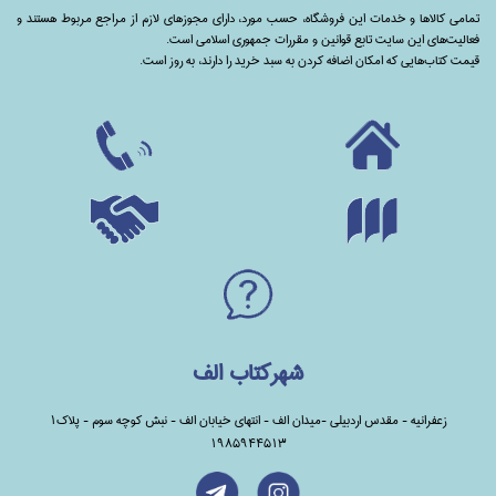
تمامی‌ کالاها و خدمات این فروشگاه، حسب مورد،‌ دارای مجوزهای لازم از مراجع مربوط هستند ‌و‌‌
فعالیت‌های این سایت تابع قوانین و مقررات جمهوری اسلامی است.
قیمت کتاب‌هایی که امکان اضافه کردن به سبد خرید را دارند،‌ به روز است.
شهرکتاب الف
زعفرانیه - مقدس اردبیلی -میدان الف - انتهای خیابان الف - نبش کوچه سوم - پلاک1
1985944513