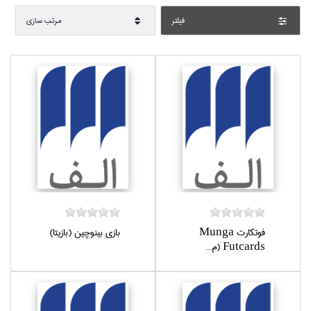
فيلتر
مرتب سازي
فوتكارت Munga
بازي بينوچين (بازيتا)
Futcards (م...