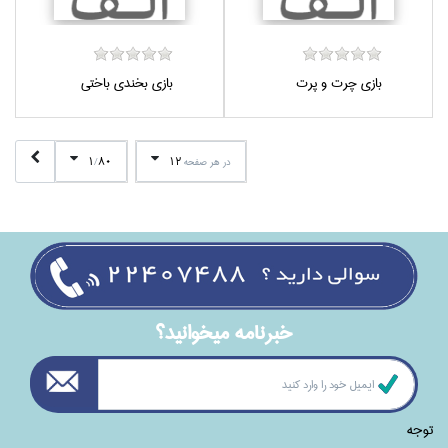
بازي چرت و پرت
بازي بخندي باختي
1
80
12
در هر صفحه
/
خبرنامه ميخوانيد؟
توجه