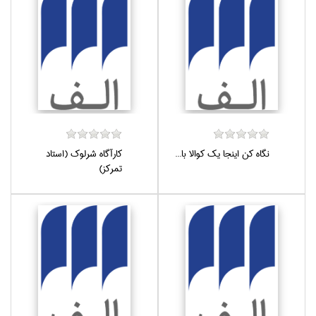
نگاه كن اينجا يك كوالا با...
كارآگاه شرلوك (استاد
تمركز)