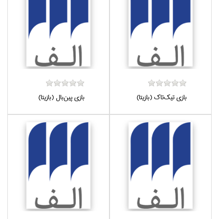
بازي تيك‌تاك (بازيتا)
بازي پين‌بال (بازيتا)