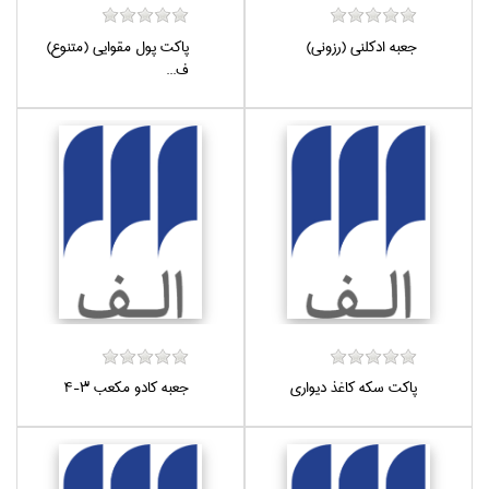
جعبه ادكلني (رزوني)
پاكت پول مقوايي (متنوع)
ف...
پاكت سكه كاغذ ديواري
جعبه كادو مكعب 3-4