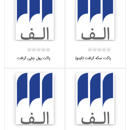
پاكت سكه كرافت (الينو)
پاكت پول چاپي كرافت