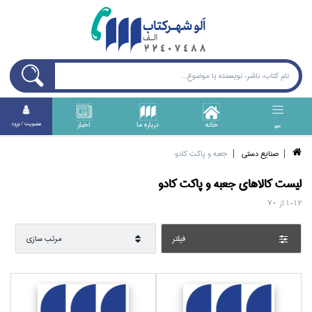
خانه
درباره ما
اخبار
عضويت / ورود
منو
صنايع دستي
جعبه و پاكت كادو
ليست کالا‌هاي
جعبه و پاكت كادو
1-12
از
70
فيلتر
مرتب سازي