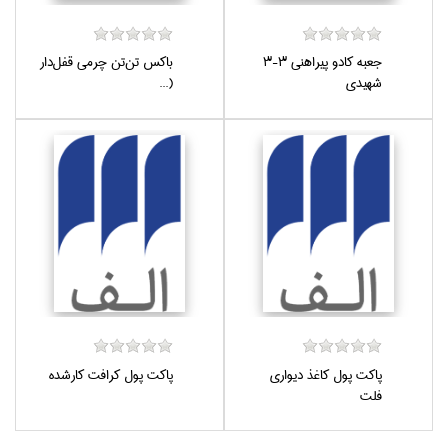
جعبه كادو پيراهني 3-3
باكس تن‌تن چرمي قفل‌دار
شهيدي
(...
پاكت پول كاغذ ديواري
پاكت پول كرافت كارشده
فلت