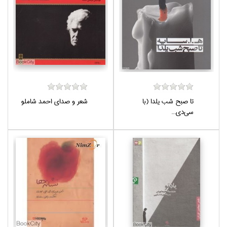
تا صبح شب يلدا (با
شعر و صداي احمد شاملو
سي‌دي...