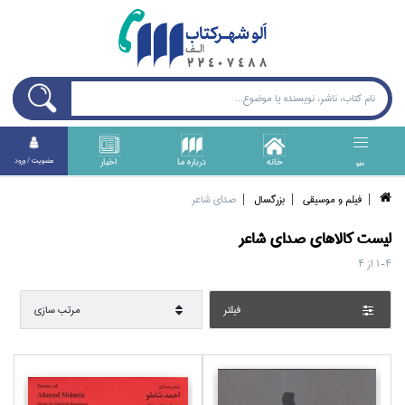
خانه
درباره ما
اخبار
عضويت / ورود
منو
فيلم و موسيقي
بزرگسال
صداي شاعر
ليست کالا‌هاي
صداي شاعر
1-4
از
4
فيلتر
مرتب سازي