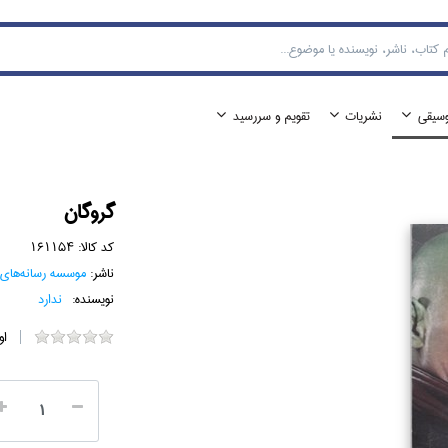
وسيقي
نشريات
تقويم و سررسيد
گروگان
کد کالا:
161154
ناشر:
موسسه رسانه‌هاي
نویسنده:
ندارد
او