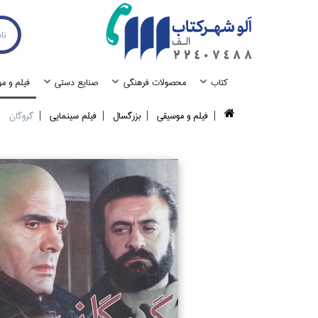
كتاب
محصولات فرهنگي
صنايع دستي
فيلم و م
فيلم و موسيقي
بزرگسال
فيلم سينمايي
گروگان