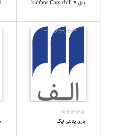
پازل kidfans Cars chill 4...
l
.
بازي پنالتي ليگ
ش