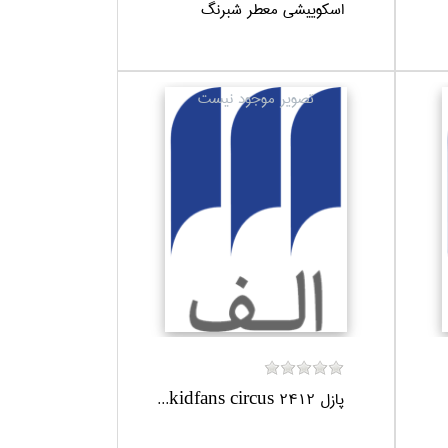
اسكوييشي معطر شبرنگ
پازل 2412 kidfans circus...