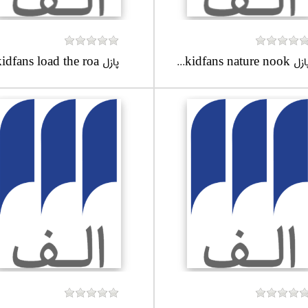
ل kidfans nature nook...
پازل kidfans load the roa...