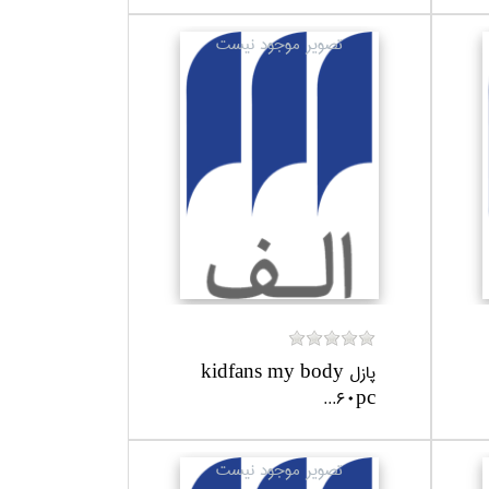
پازل kidfans my body
60pc...