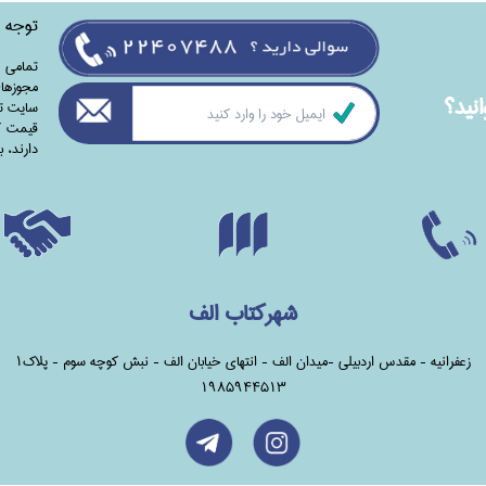
توجه
تمامی‌ 
مجوزهای
نيد؟
سایت تا
قیمت کت
دارند،‌ 
شهرکتاب الف
زعفرانیه - مقدس اردبیلی -میدان الف - انتهای خیابان الف - نبش کوچه سوم - پلاک1
1985944513