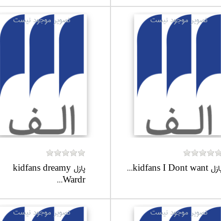
ل kidfans I Dont want...
پازل kidfans dreamy
Wardr...