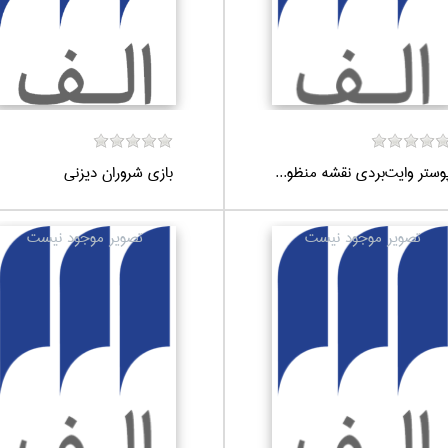
وستر وايت‌بردي نقشه منظو...
بازي شروران ديزني