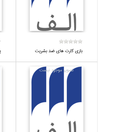
بازي كارت هاي ضد بشريت
پ