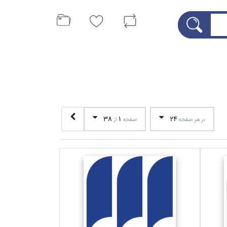
38
1
24
در هر صفحه
صفحه
از