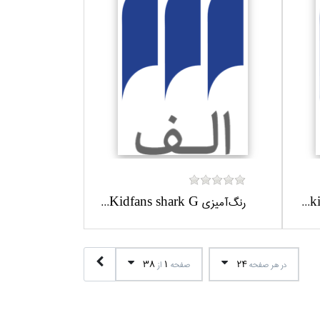
رنگ‌آميزي Kidfans shark G...
38
1
24
در هر صفحه
صفحه
از