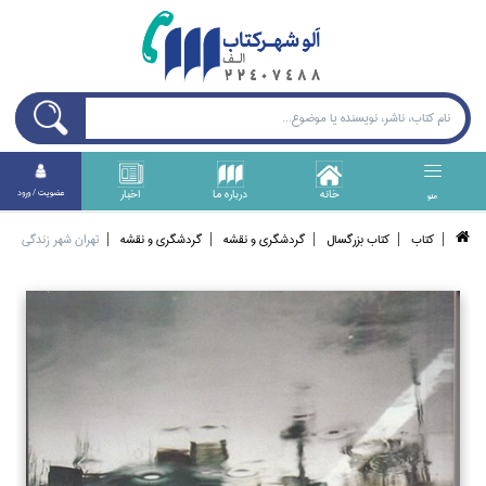
خانه
درباره ما
اخبار
عضويت / ورود
منو
كتاب
كتاب بزرگسال
گردشگري و نقشه
گردشگري و نقشه
تهران شهر زندگي