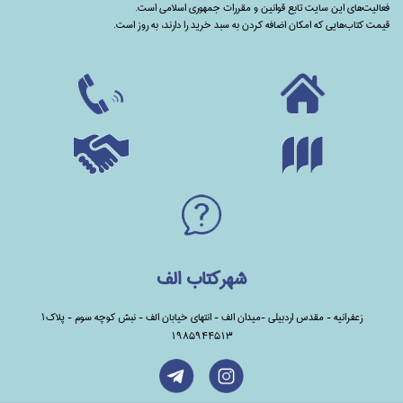
فعالیت‌های این سایت تابع قوانین و مقررات جمهوری اسلامی است.
قیمت کتاب‌هایی که امکان اضافه کردن به سبد خرید را دارند،‌ به روز است.
شهرکتاب الف
زعفرانیه - مقدس اردبیلی -میدان الف - انتهای خیابان الف - نبش کوچه سوم - پلاک1
1985944513