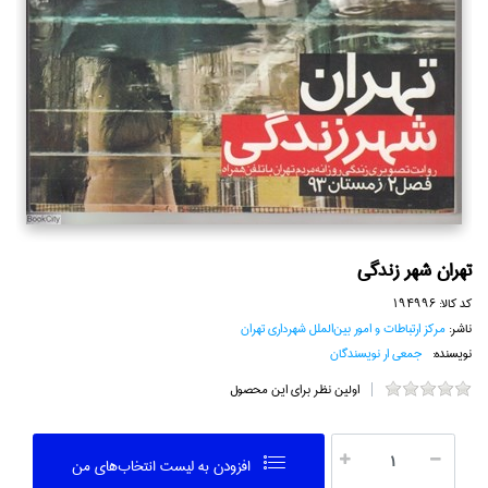
تهران شهر زندگي
کد کالا:
194996
ناشر:
مركز ارتباطات و امور بين‌الملل شهرداري تهران
نویسنده:
جمعي ار نويسندگان
اولین نظر برای این محصول
افزودن به ليست انتخاب‌هاي من