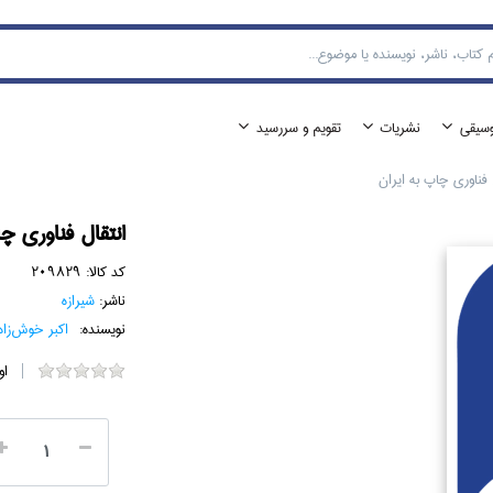
وسيقي
نشريات
تقويم و سررسيد
 فناوري چاپ به ايران
انتقال فناوري چا
کد کالا:
209829
ناشر:
شيرازه
نویسنده:
اكبر خوش‌زاد
او