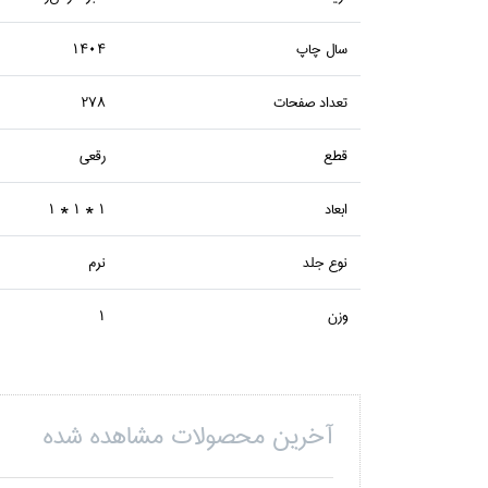
سال چاپ
1404
تعداد صفحات
278
قطع
رقعي
ابعاد
1 * 1 * 1
نوع جلد
نرم
وزن
1
آخرین محصولات مشاهده شده