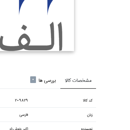
مشخصات کالا
بررسی ها
0
كد كالا
209829
زبان
فارسي
نويسنده
اكبر خوش‌زاد