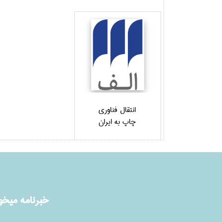
انتقال فناوري
چاپ به ايران
خبرنامه ميخوا