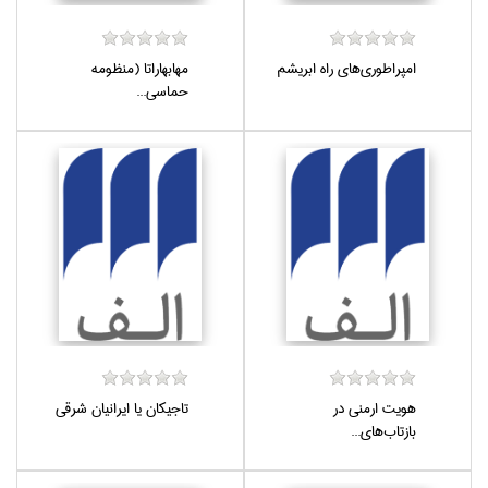
امپراطوري‌هاي راه ابريشم
مهابهاراتا (منظومه
حماسي...
هويت ارمني در
تاجيكان يا ايرانيان شرقي
بازتاب‌هاي...