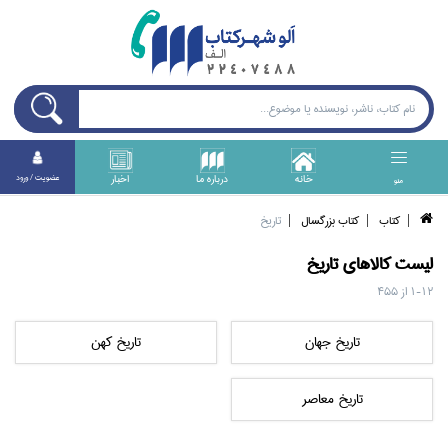
خانه
درباره ما
اخبار
عضويت / ورود
منو
كتاب
كتاب بزرگسال
تاريخ
ليست کالا‌هاي
تاريخ
1-12
از
455
تاريخ جهان
تاريخ كهن
تاريخ معاصر