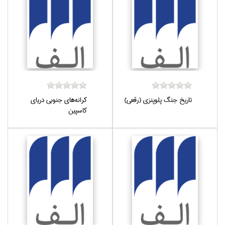
تاريخ جنگ پلوپنزي (رقعي)
كرانه‌هاي جنوبي درياي
كاسپين