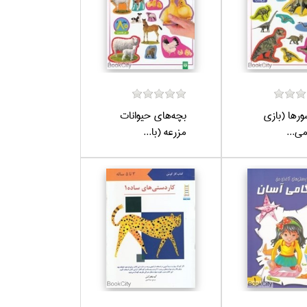
ور‌ها (بازي
بچه‌هاي حيوانات
ي...
مزرعه (با...