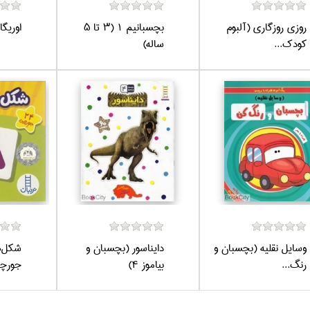
روزي روزگاري (آلبوم
بچسبانيم 1 (3 تا 5
اوريگا
كودك...
ساله)
وسايل نقليه (بچسبان و
دايناسور (بچسبان و
رنگ...
بياموز 4)
جورچي