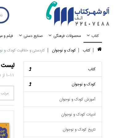
كتاب
محصولات فرهنگي
صنايع دستي
فيلم و م
كتاب
كودك و نوجوان
كاردستي و خلاقيت كودك و نو
ليست ک
كتاب
1-11
از
1
كودك و نوجوان
مرتب س
آموزش كودك و نوجوان
ادبيات كودك و نوجوان
تاريخ كودك و نوجوان