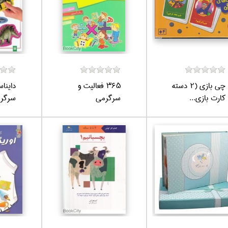
چي بازي (2 دسته
365 فعاليت و
دايناس
كارت بازي...
سرگرمي
سرگرم