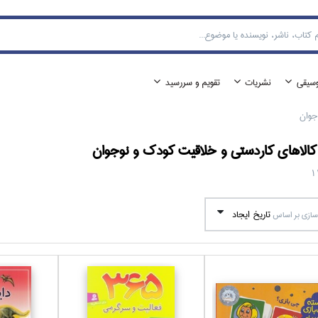
وسيقي
نشريات
تقويم و سررسيد
جوان
الا‌هاي
كاردستي و خلاقيت كودك و نوجوان
1
تاريخ ايجاد
ازي بر اساس