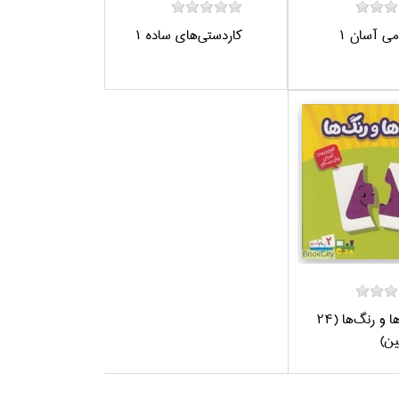
مي آسان 1
كاردستي‌هاي ساده 1
شكل‌ها و رنگ‌ها (24
ن)