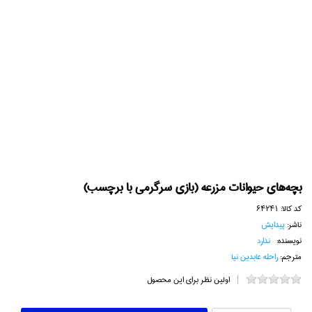
بچه‌هاي حيوانات مزرعه (بازي سرگرمي با برچسب)
کد کالا:
64241
ناشر:
پيدايش
نویسنده:
ندارد
مترجم:
راحله عابدين نيا
اولین نظر برای این محصول