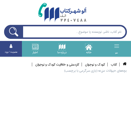
خانه
درباره ما
اخبار
عضويت / ورود
منو
كتاب
كودك و نوجوان
كاردستي و خلاقيت كودك و نوجوان
بچه‌هاي حيوانات مزرعه (بازي سرگرمي با برچسب)