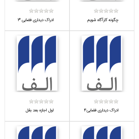
چگونه كارآگاه شويم
ادراك ديداري فضايي 3
ادراك ديداري فضايي4
اول اجازه بعد بغل