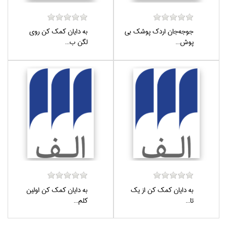
جوجه‌جان اردك پوشك بي
به دايان كمك كن روي
پوش...
لگن ب...
به دايان كمك كن از يك
به دايان كمك كن اولين
تا...
كلم...