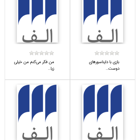
بازي با دايناسورهاي
من فكر مي‌كنم من خيلي
دوست...
زيا...