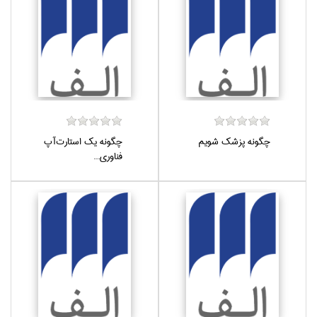
چگونه پزشك شويم
چگونه يك استارت‌آپ
فناوري...