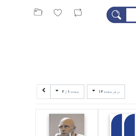
2
1
12
در هر صفحه
صفحه
از