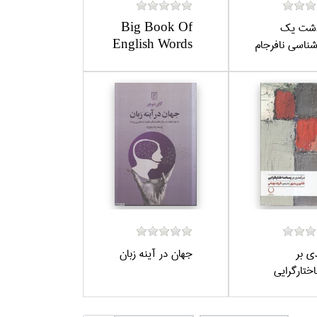
شت يك
Big Book Of
ناسي نافرجام
English Words
ي بر
جهان در آينه زبان
اختارگرايي