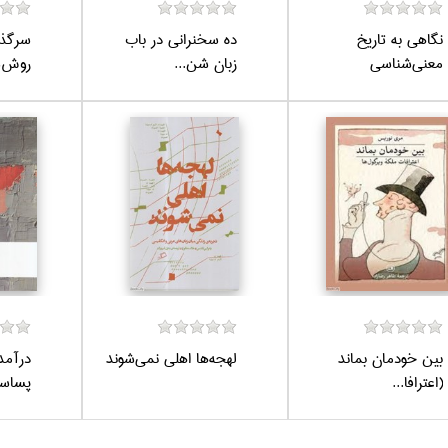
نگاهي به تاريخ
ده سخنراني در باب
سرگذ
معني‌شناسي
زبان شن...
روش‌ش
بين خودمان بماند
لهجه‌ها اهلي نمي‌شوند
درآمد
(اعترافا...
پسا‌س