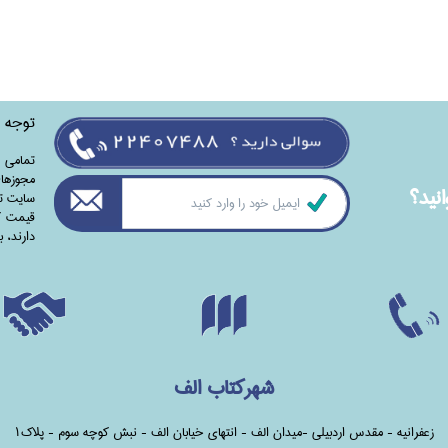
توجه
تمامی‌ 
مجوزهای
نيد؟
سایت تا
قیمت کت
دارند،‌ 
شهرکتاب الف
زعفرانیه - مقدس اردبیلی -میدان الف - انتهای خیابان الف - نبش کوچه سوم - پلاک1