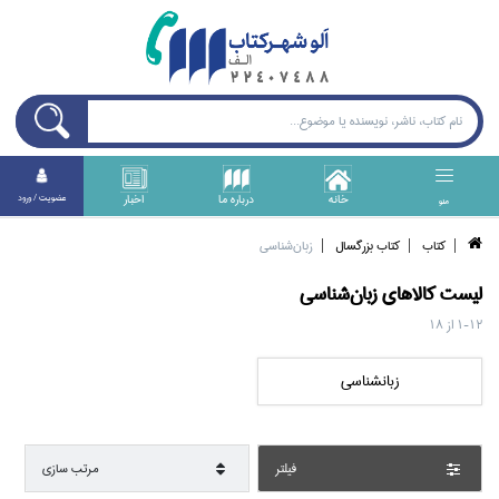
خانه
درباره ما
اخبار
عضويت / ورود
منو
كتاب
كتاب بزرگسال
زبان‌شناسي
ليست کالا‌هاي
زبان‌شناسي
1-12
از
18
زبانشناسي
فيلتر
مرتب سازي