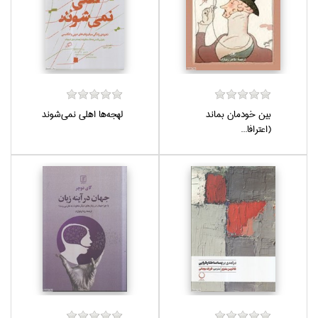
بين خودمان بماند
لهجه‌ها اهلي نمي‌شوند
(اعترافا...