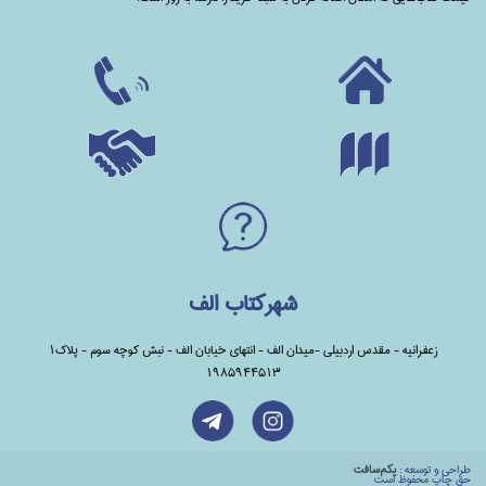
شهرکتاب الف
زعفرانیه - مقدس اردبیلی -میدان الف - انتهای خیابان الف - نبش کوچه سوم - پلاک1
1985944513
طراحي و توسعه :
يكم‌سافت
حق چاپ محفوظ است