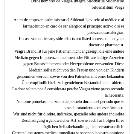
Otros nombres de Viagra: Intagra Sildenafila Sildenafilo
Sildenafilum Veega
Antes de empezar a administrar el Sildenafil, aviselo al médico o al
farmacéutico en caso de ser alérgico al principio activo o si se
padezca otras alergías.
In case you notice any side effects not listed above, contact your
doctor or pharmacist.
Viagra Brand ist für jene Patienten nicht angezeigt, die eine andere
Medizin gegen Impotenz einnehmen oder Nitrate haltige Arzneien
gegen Brustschmerzen oder Herzprobleme verwenden. Diese
Medizin sollte nicht von den Frauen und von den Kindern
genommen werden, sowie von den Patienten mit einer bekannten
Überempfindlichkeit zu irgendeinem Bestandteil der Tablette,
La dose saltata non è considerata perche Viagra viene preso secondo
la necessità.
No tome pomelas ni el zumo de pomelo durante el período que se
pase el tratamiento con este fármaco.
Wir sind nicht für direkte, indirekte, spezielle oder andere indirekte
Beschädigung irgendwelcher Art, sowie auch für Folgen Ihrer
möglichen Selbstbehandlung nicht verantwortlich.
Cercate l'assistenza medica immediata se secondo la vostra opinione