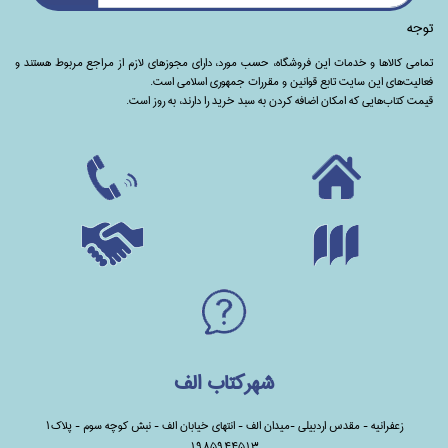
توجه
تمامی‌ کالاها و خدمات این فروشگاه، حسب مورد،‌ دارای مجوزهای لازم از مراجع مربوط هستند ‌و‌‌
فعالیت‌های این سایت تابع قوانین و مقررات جمهوری اسلامی است.
قیمت کتاب‌هایی که امکان اضافه کردن به سبد خرید را دارند،‌ به روز است.
شهرکتاب الف
زعفرانیه - مقدس اردبیلی -میدان الف - انتهای خیابان الف - نبش کوچه سوم - پلاک1
1985944513