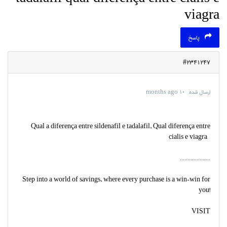
viagra
پاسخ
#2341247
ارسال شده:
۱۰ months ago
Qual a diferença entre sildenafil e tadalafil, Qual diferença entre
cialis e viagra
....................
Step into a world of savings, where every purchase is a win-win for
you!
VISIT