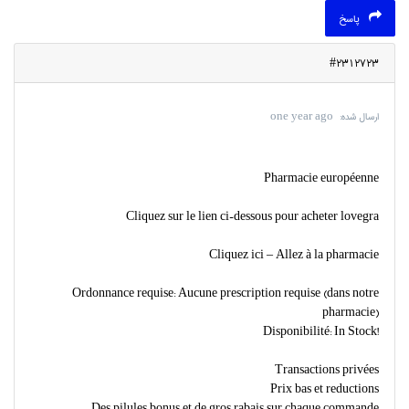
پاسخ
#2312723
ارسال شده:
one year ago
Pharmacie européenne
Cliquez sur le lien ci-dessous pour acheter lovegra
Cliquez ici – Allez à la pharmacie
Ordonnance requise: Aucune prescription requise (dans notre
pharmacie)
Disponibilité: In Stock!
Transactions privées
Prix bas et reductions
Des pilules bonus et de gros rabais sur chaque commande