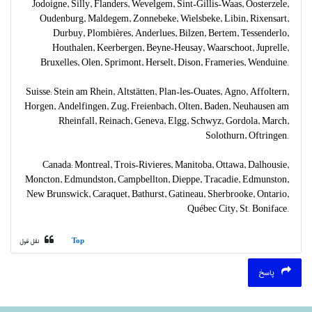
Jodoigne, Silly, Flanders, Wevelgem, Sint-Gillis-Waas, Oosterzele,
Oudenburg, Maldegem, Zonnebeke, Wielsbeke, Libin, Rixensart,
Durbuy, Plombières, Anderlues, Bilzen, Bertem, Tessenderlo,
Houthalen, Keerbergen, Beyne-Heusay, Waarschoot, Juprelle,
Bruxelles, Olen, Sprimont, Herselt, Dison, Frameries, Wenduine.
Suisse: Stein am Rhein, Altstätten, Plan-les-Ouates, Agno, Affoltern,
Horgen, Andelfingen, Zug, Freienbach, Olten, Baden, Neuhausen am
Rheinfall, Reinach, Geneva, Elgg, Schwyz, Gordola, March,
Solothurn, Oftringen.
Canada: Montreal, Trois-Rivieres, Manitoba, Ottawa, Dalhousie,
Moncton, Edmundston, Campbellton, Dieppe, Tracadie, Edmunston,
New Brunswick, Caraquet, Bathurst, Gatineau, Sherbrooke, Ontario,
Québec City, St. Boniface.
Top
نقل قول
پاسخ