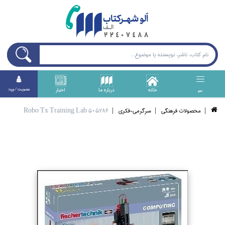
خانه
درباره ما
اخبار
عضويت / ورود
منو
محصولات فرهنگي
سرگرمي-فكري
Robo Tx Training Lab 505286