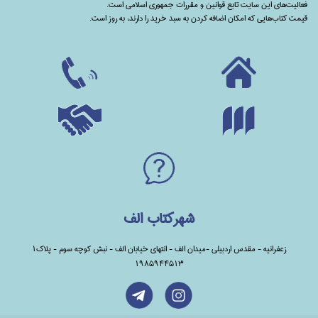
فعالیت‌های این سایت تابع قوانین و مقررات جمهوری اسلامی است.
قیمت کتاب‌هایی که امکان اضافه کردن به سبد خرید را دارند،‌ به روز است.
شهرکتاب الف
زعفرانیه - مقدس اردبیلی -میدان الف - انتهای خیابان الف - نبش کوچه سوم - پلاک1
1985944513