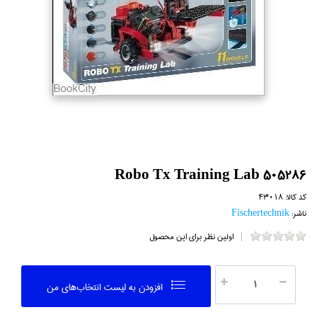
Robo Tx Training Lab 505286
کد کالا:
43018
ناشر:
Fischertechnik
اولین نظر برای این محصول
افزودن به ليست انتخاب‌هاي من