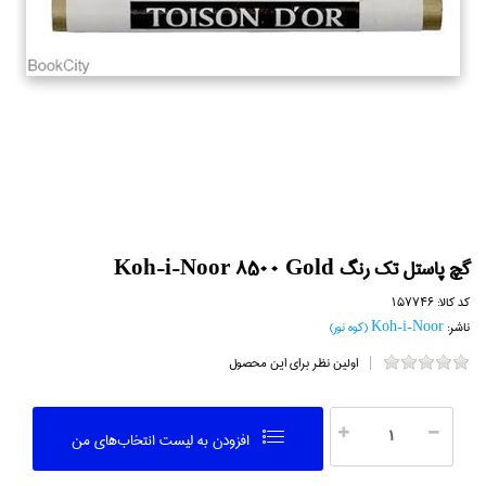
گچ پاستل تك رنگ Koh-i-Noor 8500 Gold
کد کالا:
157746
ناشر:
Koh-i-Noor (كوه نور)
اولین نظر برای این محصول
افزودن به ليست انتخاب‌هاي من