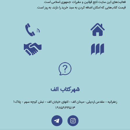
فعالیت‌های این سایت تابع قوانین و مقررات جمهوری اسلامی است.
قیمت کتاب‌هایی که امکان اضافه کردن به سبد خرید را دارند،‌ به روز است.
شهرکتاب الف
زعفرانیه - مقدس اردبیلی -میدان الف - انتهای خیابان الف - نبش کوچه سوم - پلاک1
1985944513