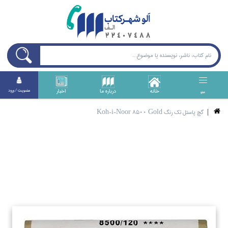
خانه
درباره ما
اخبار
عضويت / ورود
منو
گچ پاستل تك رنگ Koh-i-Noor 8500 Gold