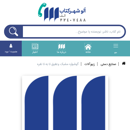
خانه
درباره ما
اخبار
عضويت / ورود
منو
صنايع دستي
زيورآلات
گوشواره مشبك وعقيق تا‌ به تا نقره