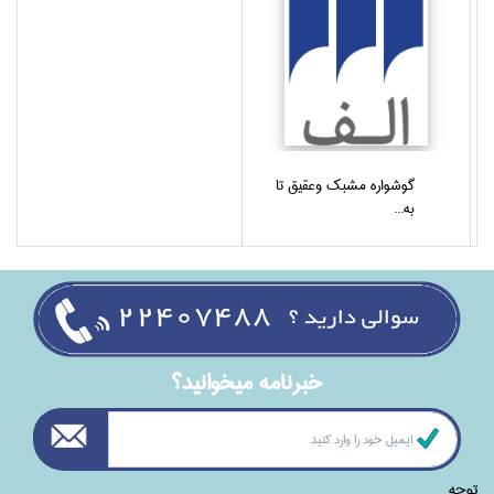
گوشواره مشبك وعقيق تا‌
به...
خبرنامه ميخوانيد؟
توجه