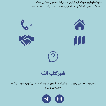
فعالیت‌های این سایت تابع قوانین و مقررات جمهوری اسلامی است.
قیمت کتاب‌هایی که امکان اضافه کردن به سبد خرید را دارند،‌ به روز است.
شهرکتاب الف
زعفرانیه - مقدس اردبیلی -میدان الف - انتهای خیابان الف - نبش کوچه سوم - پلاک1
1985944513