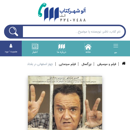
خانه
درباره ما
اخبار
عضويت / ورود
منو
فيلم و موسيقي
بزرگسال
فيلم سينمايي
چهار اصفهاني در بغداد