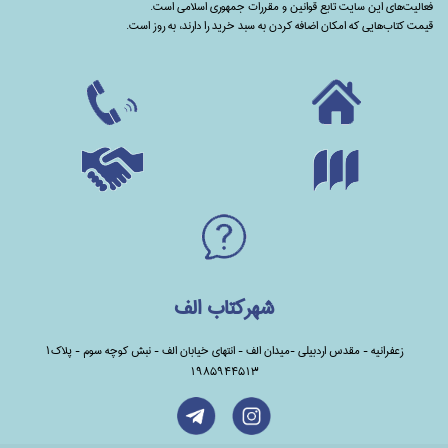
فعالیت‌های این سایت تابع قوانین و مقررات جمهوری اسلامی است.
قیمت کتاب‌هایی که امکان اضافه کردن به سبد خرید را دارند،‌ به روز است.
شهرکتاب الف
زعفرانیه - مقدس اردبیلی -میدان الف - انتهای خیابان الف - نبش کوچه سوم - پلاک1
1985944513