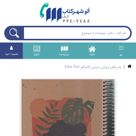
خانه
درباره ما
اخبار
عضويت / ورود
منو
پلنر رقعي اروپايي سيمي گالينگور John Not