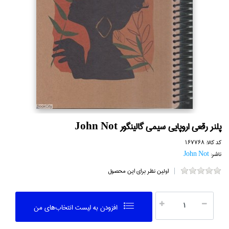
پلنر رقعي اروپايي سيمي گالينگور John Not
کد کالا:
167768
ناشر:
John Not
اولین نظر برای این محصول
افزودن به ليست انتخاب‌هاي من