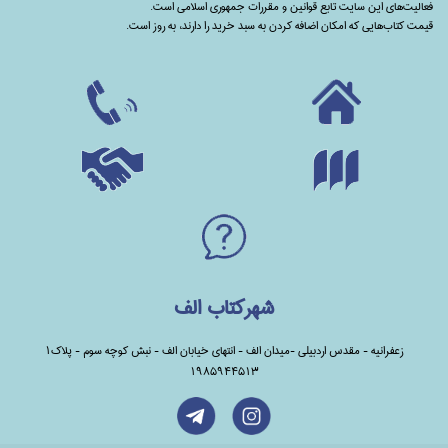
فعالیت‌های این سایت تابع قوانین و مقررات جمهوری اسلامی است.
قیمت کتاب‌هایی که امکان اضافه کردن به سبد خرید را دارند،‌ به روز است.
شهرکتاب الف
زعفرانیه - مقدس اردبیلی -میدان الف - انتهای خیابان الف - نبش کوچه سوم - پلاک1
1985944513