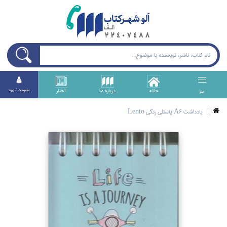
خانه
درباره ما
اخبار
عضويت / ورود
منو
يادداشت A6 پاستلي رنگي Lento