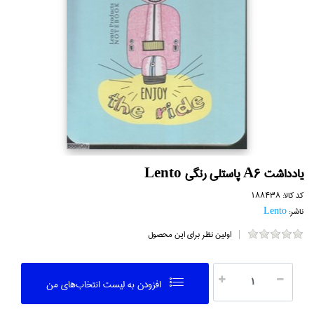
يادداشت A6 پاستلي رنگي Lento
کد کالا:
188438
ناشر:
Lento
اولین نظر برای این محصول
افزودن به ليست انتخاب‌هاي من