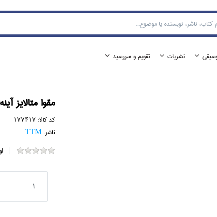
وسيقي
نشريات
تقويم و سررسيد
مقوا متالايز آينه‌اي 260 گرمي (بسته
کد کالا:
177417
ناشر:
TTM
او