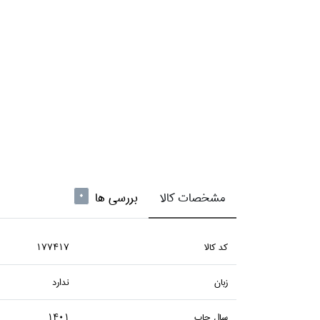
مشخصات کالا
بررسی ها
0
كد كالا
177417
زبان
ندارد
سال چاپ
1401