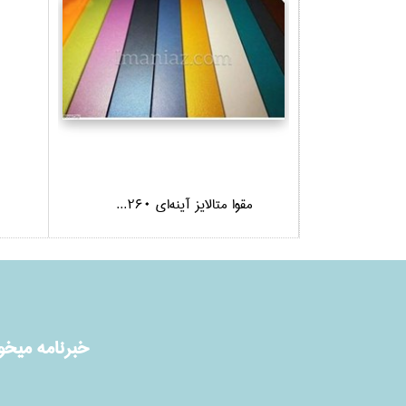
مقوا متالايز آينه‌اي 260...
خبرنامه ميخوا