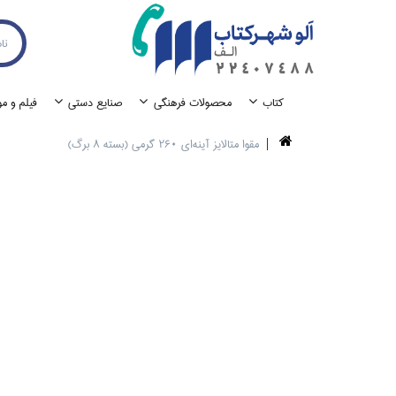
كتاب
محصولات فرهنگي
صنايع دستي
فيلم و م
مقوا متالايز آينه‌اي 260 گرمي (بسته 8 برگ)