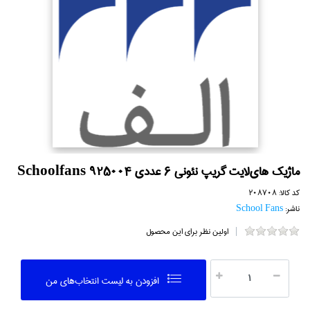
ماژيك هاي‌لايت گريپ نئوني 6 عددي Schoolfans 925004
کد کالا:
208708
ناشر:
School Fans
اولین نظر برای این محصول
افزودن به ليست انتخاب‌هاي من