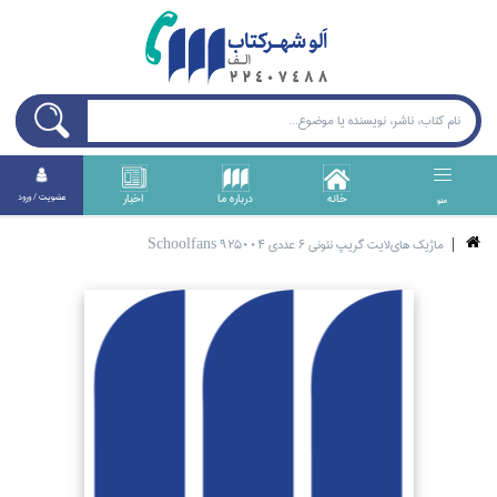
خانه
درباره ما
اخبار
عضويت / ورود
منو
ماژيك هاي‌لايت گريپ نئوني 6 عددي Schoolfans 925004