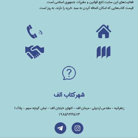
فعالیت‌های این سایت تابع قوانین و مقررات جمهوری اسلامی است.
قیمت کتاب‌هایی که امکان اضافه کردن به سبد خرید را دارند،‌ به روز است.
شهرکتاب الف
زعفرانیه - مقدس اردبیلی -میدان الف - انتهای خیابان الف - نبش کوچه سوم - پلاک1
1985944513