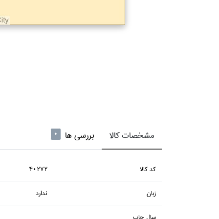
مشخصات کالا
بررسی ها
0
كد كالا
40272
زبان
ندارد
سال چاپ