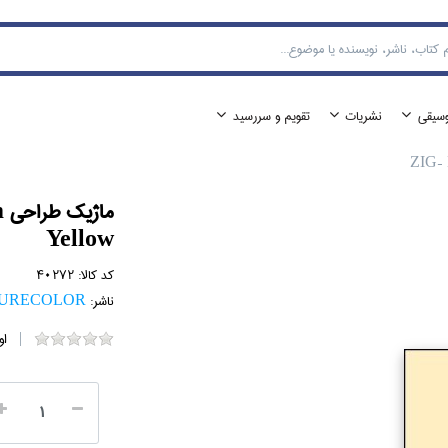
وسيقي
نشريات
تقويم و سررسيد
م
Yellow
کد کالا:
40272
ناشر:
KURECOLOR
او