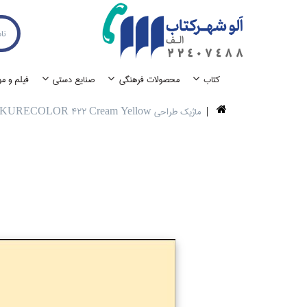
كتاب
محصولات فرهنگي
صنايع دستي
فيلم و م
ماژيك طراحي ZIG- KURECOLOR 422 Cream Yellow