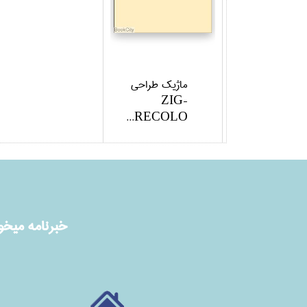
ماژيك طراحي
ZIG-
KURECOLO...
خبرنامه ميخوا