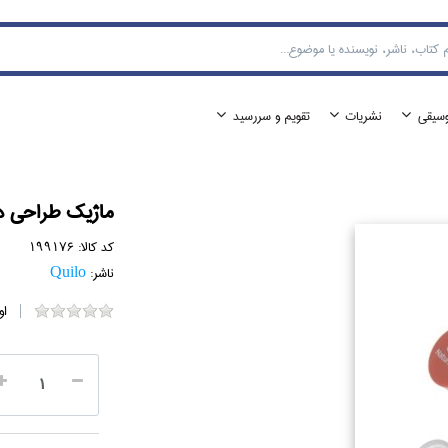
وسيقي
نشريات
تقويم و سررسيد
ماژيك طراحي دوسر h 802 Bronze
کد کالا:
199176
ناشر:
Quilo
او