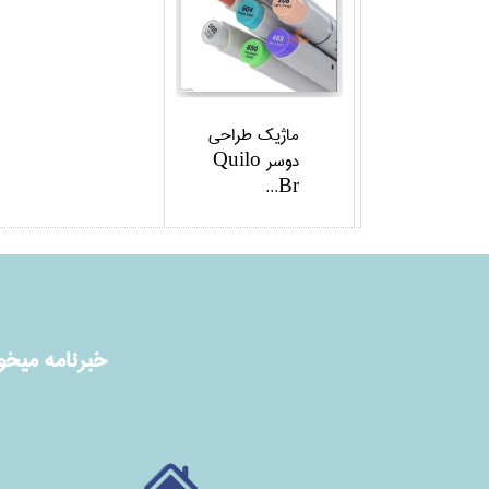
ماژيك طراحي
دوسر Quilo
Br...
خبرنامه ميخوا