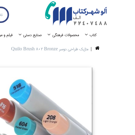
كتاب
محصولات فرهنگي
صنايع دستي
فيلم و م
ماژيك طراحي دوسر Quilo Brush 802 Bronze