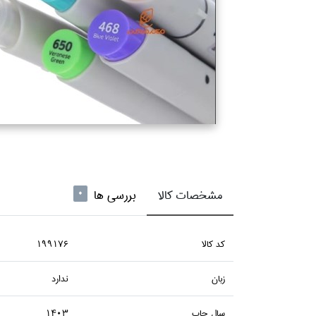
مشخصات کالا
بررسی ها
0
كد كالا
199176
زبان
ندارد
سال چاپ
1403