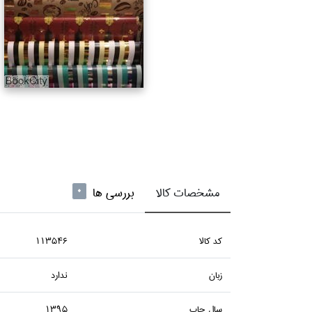
مشخصات کالا
بررسی ها
0
كد كالا
113546
زبان
ندارد
سال چاپ
1395