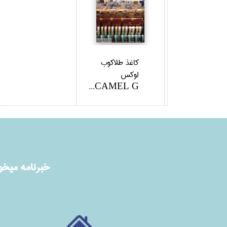
كاغذ طلاكوب
لوكس
CAMEL G...
خبرنامه ميخوا