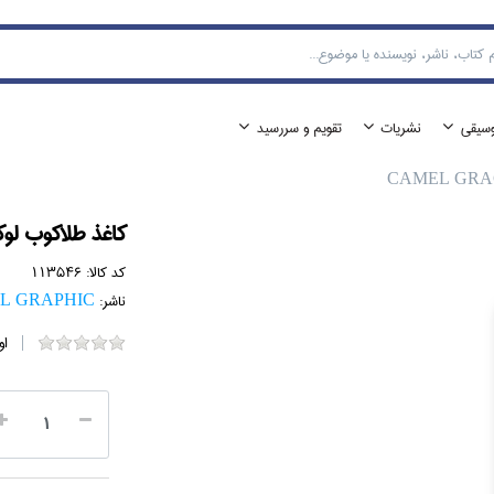
وسيقي
نشريات
تقويم و سررسيد
كاغذ طلاكوب لوكس RAGHIC
کد کالا:
113546
ناشر:
L GRAPHIC
او