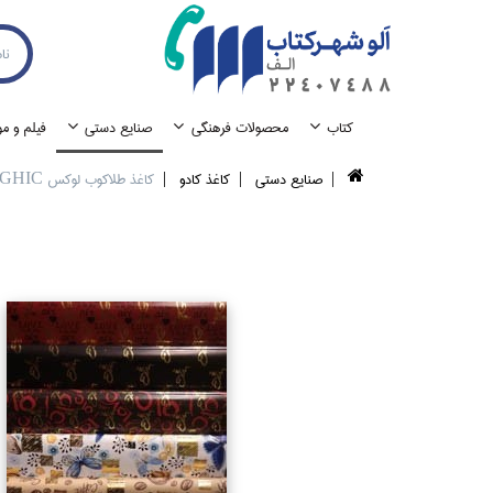
كتاب
محصولات فرهنگي
صنايع دستي
فيلم و م
صنايع دستي
كاغذ كادو
كاغذ طلاكوب لوكس CAMEL GRAGHIC