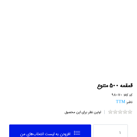
قمقمه 500 متنوع
کد کالا:
98070
ناشر:
TTM
اولین نظر برای این محصول
افزودن به ليست انتخاب‌هاي من