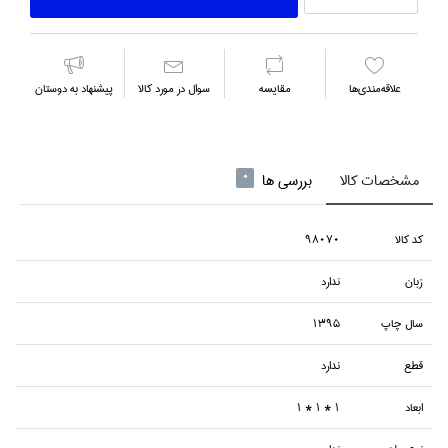
علاقه‌مندي‌ها
مقايسه
سوال در مورد كالا
پیشنهاد به دوستان
مشخصات کالا
بررسی ها
0
كد كالا
98070
زبان
ندارد
سال چاپ
1395
قطع
ندارد
ابعاد
1 * 1 * 1