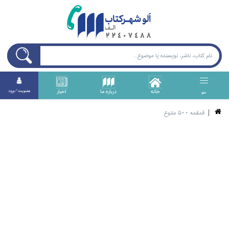
خانه
درباره ما
اخبار
عضويت / ورود
منو
قمقمه 500 متنوع