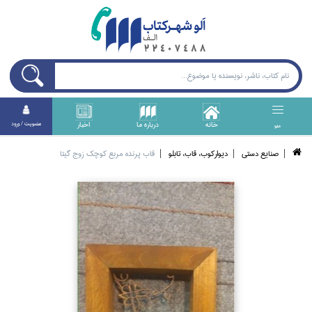
خانه
درباره ما
اخبار
عضويت / ورود
منو
صنايع دستي
ديواركوب، قاب، تابلو
قاب پرنده مربع كوچك زوج گيتا