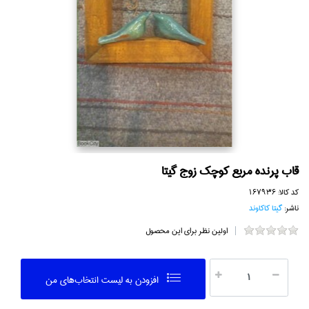
قاب پرنده مربع كوچك زوج گيتا
کد کالا:
167936
ناشر:
گيتا كاكاوند
اولین نظر برای این محصول
افزودن به ليست انتخاب‌هاي من