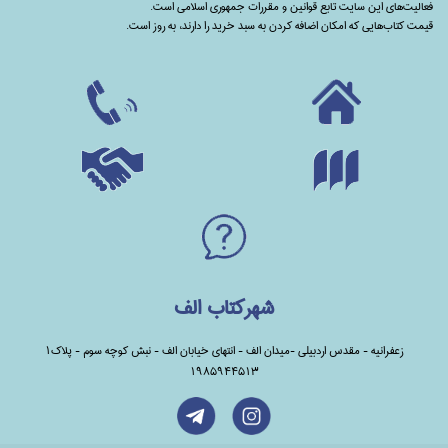
فعالیت‌های این سایت تابع قوانین و مقررات جمهوری اسلامی است.
قیمت کتاب‌هایی که امکان اضافه کردن به سبد خرید را دارند،‌ به روز است.
شهرکتاب الف
زعفرانیه - مقدس اردبیلی -میدان الف - انتهای خیابان الف - نبش کوچه سوم - پلاک1
1985944513