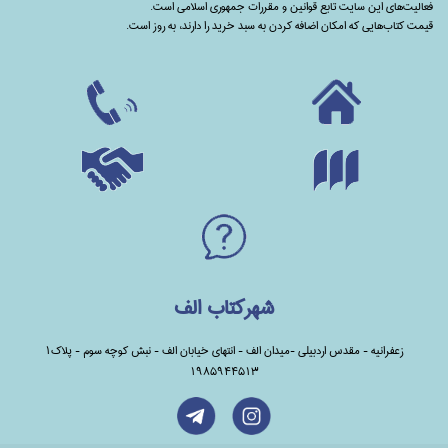
فعالیت‌های این سایت تابع قوانین و مقررات جمهوری اسلامی است.
قیمت کتاب‌هایی که امکان اضافه کردن به سبد خرید را دارند،‌ به روز است.
شهرکتاب الف
زعفرانیه - مقدس اردبیلی -میدان الف - انتهای خیابان الف - نبش کوچه سوم - پلاک1
1985944513