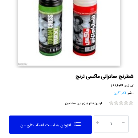
شطرنج صادراتي ماكسي ترنج
کد کالا:
198634
ناشر:
فكر آذين
اولین نظر برای این محصول
افزودن به ليست انتخاب‌هاي من