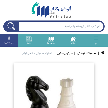
خانه
درباره ما
اخبار
عضويت / ورود
منو
محصولات فرهنگي
سرگرمي-فكري
شطرنج صادراتي ماكسي ترنج