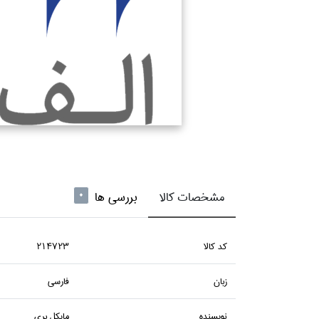
مشخصات کالا
بررسی ها
0
كد كالا
214723
زبان
فارسي
نويسنده
مايكل بري