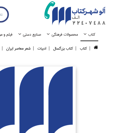
كتاب
محصولات فرهنگي
صنايع دستي
فيلم و م
كتاب
كتاب بزرگسال
ادبيات
شعر معاصر ايران