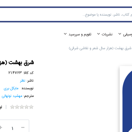
وسيقي
نشريات
تقويم و سررسيد
شرق بهشت (هزار سال شعر و نقاشي شرقي)
شرق بهشت (هزا
کد کالا:
214723
ناشر:
نظر
نویسنده:
مايكل بري
مترجم:
مهشيد نونهالي
او