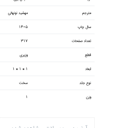
مترجم
مهشيد نونهالي
سال چاپ
1405
تعداد صفحات
317
قطع
وزيري
ابعاد
1 * 1 * 1
نوع جلد
سخت
وزن
1