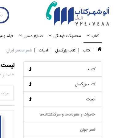
كتاب
محصولات فرهنگي
صنايع دستي
فيلم و م
كتاب
كتاب بزرگسال
ادبيات
شعر معاصر ايران
ليست ک
كتاب
1-12
از
2
كتاب بزرگسال
مرتب س
ادبيات
خاطرات و سفرنامه‌ها و سرگذشتنامه‌ها
شعر جهان