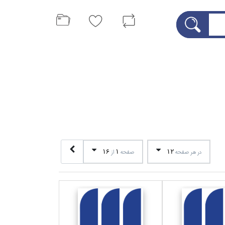
16
1
12
در هر صفحه
صفحه
از