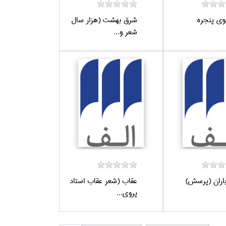
ي پنجره
شرق بهشت (هزار سال
شعر و...
باران (پرسش)
عقاب (شعر عقاب استاد
پروي...