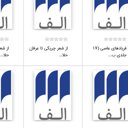
فرياد‌هاي عاصي (17
از شعر چريكي تا عرفان
از شع
جلدي ب...
حلا...
حلا...