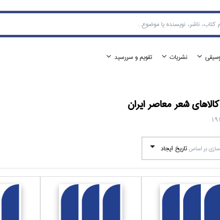
وسيقي
نشريات
تقويم و سررسيد
الا‌هاي
شعر معاصر ايران
19
تاريخ ايجاد
ازي بر اساس