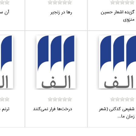
گزيده اشعار حسين
رها در زنجير
آن سو
منزوي
شفيعي كد‌كني (شعر
درخت‌ها فرار نمي‌كنند
ترنم 
زمان ما...