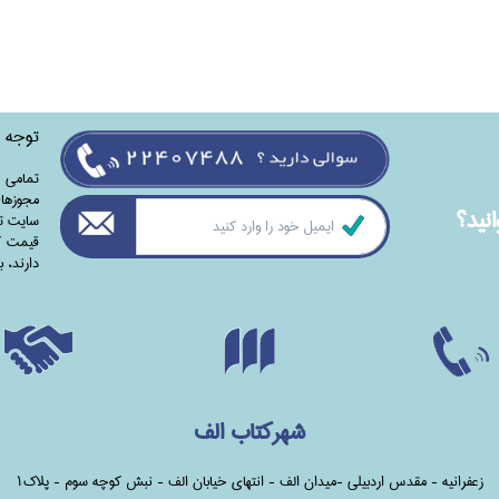
توجه
تمامی‌ 
مجوزهای
نيد؟
سایت تا
قیمت کت
دارند،‌ 
شهرکتاب الف
زعفرانیه - مقدس اردبیلی -میدان الف - انتهای خیابان الف - نبش کوچه سوم - پلاک1