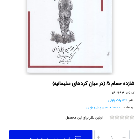
شازده حمام 5 (در ميان كرد‌هاي سليمانيه)
کد کالا:
160993
ناشر:
انتشارات پاپلي
نویسنده:
محمد حسين پاپلي يزدي
اولین نظر برای این محصول