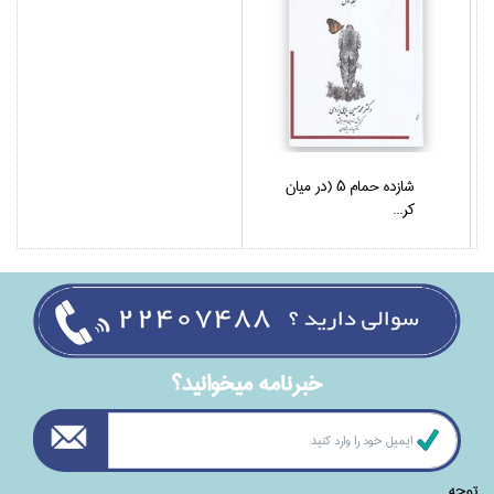
شازده حمام 5 (در ميان
كر...
خبرنامه ميخوانيد؟
توجه