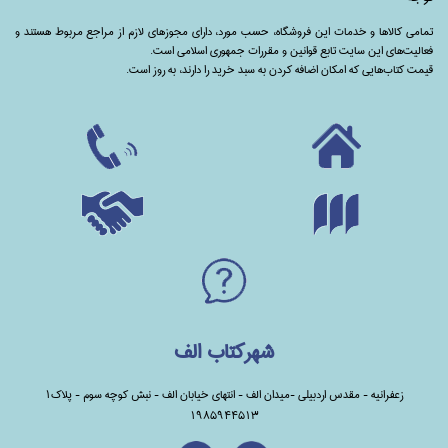
تمامی‌ کالاها و خدمات این فروشگاه، حسب مورد،‌ دارای مجوزهای لازم از مراجع مربوط هستند ‌و‌‌
فعالیت‌های این سایت تابع قوانین و مقررات جمهوری اسلامی است.
قیمت کتاب‌هایی که امکان اضافه کردن به سبد خرید را دارند،‌ به روز است.
شهرکتاب الف
زعفرانیه - مقدس اردبیلی -میدان الف - انتهای خیابان الف - نبش کوچه سوم - پلاک1
1985944513