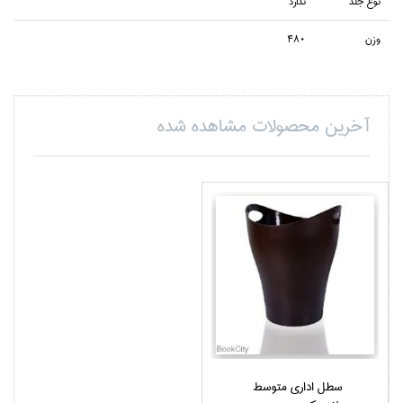
نوع جلد
ندارد
وزن
480
آخرین محصولات مشاهده شده
سطل اداري متوسط