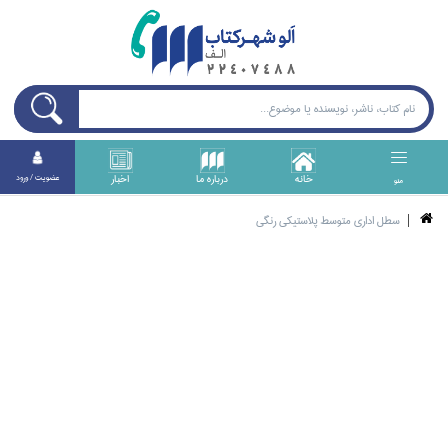
خانه
درباره ما
اخبار
عضويت / ورود
منو
سطل اداري متوسط پلاستيكي رنگي