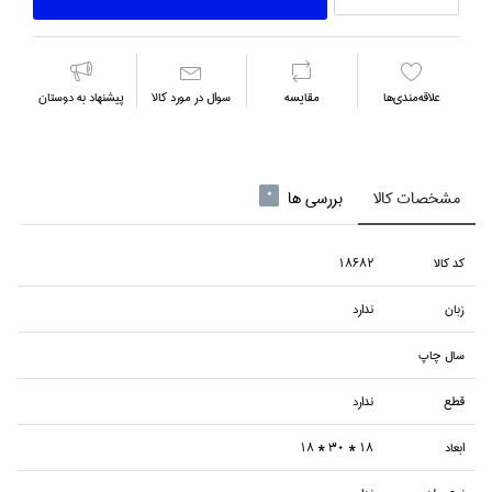
علاقه‌مندي‌ها
مقايسه
سوال در مورد كالا
پیشنهاد به دوستان
مشخصات کالا
بررسی ها
0
كد كالا
18682
زبان
ندارد
سال چاپ
قطع
ندارد
ابعاد
18 * 30 * 18