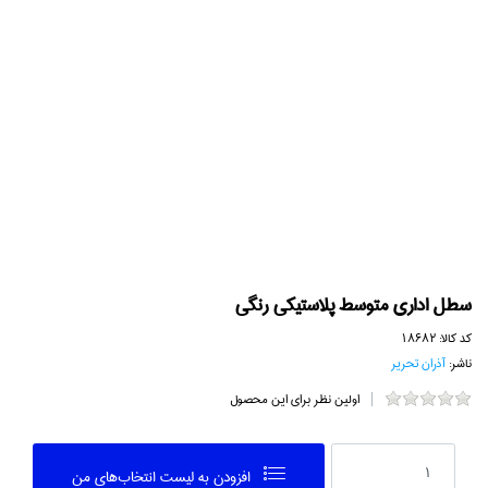
سطل اداري متوسط پلاستيكي رنگي
کد کالا:
18682
ناشر:
آذران تحرير
اولین نظر برای این محصول
افزودن به ليست انتخاب‌هاي من