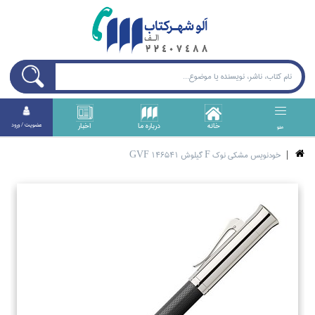
خانه
درباره ما
اخبار
عضويت / ورود
منو
خودنويس مشكي نوك F گيلوش GVF 146541