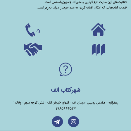
فعالیت‌های این سایت تابع قوانین و مقررات جمهوری اسلامی است.
قیمت کتاب‌هایی که امکان اضافه کردن به سبد خرید را دارند،‌ به روز است.
شهرکتاب الف
زعفرانیه - مقدس اردبیلی -میدان الف - انتهای خیابان الف - نبش کوچه سوم - پلاک1
1985944513