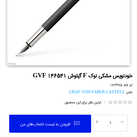
خودنويس مشكي نوك F گيلوش GVF 146541
کد کالا:
172475
ناشر:
GRAF VON FABER CASTELL
اولین نظر برای این محصول
افزودن به ليست انتخاب‌هاي من