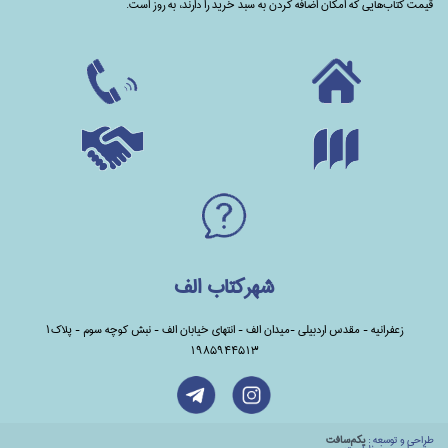
قیمت کتاب‌هایی که امکان اضافه کردن به سبد خرید را دارند،‌ به روز است.
شهرکتاب الف
زعفرانیه - مقدس اردبیلی -میدان الف - انتهای خیابان الف - نبش کوچه سوم - پلاک1
1985944513
طراحي و توسعه :
يكم‌سافت