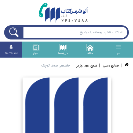
خانه
درباره ما
اخبار
عضويت / ورود
منو
صنايع دستي
شمع، عود، وارمر
جا‌شمعي صدف كوچك