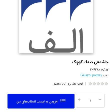
جا‌شمعي صدف كوچك
کد کالا:
204298
ناشر:
Gelayol pottery
اولین نظر برای این محصول
افزودن به ليست انتخاب‌هاي من