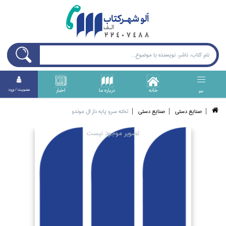
خانه
درباره ما
اخبار
عضويت / ورود
منو
صنايع دستي
صنايع دستي
تخته سرو پايه دار ال موندو