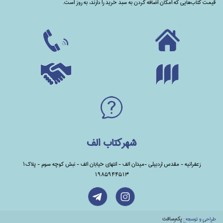
قیمت کتاب‌هایی که امکان اضافه کردن به سبد خرید را دارند،‌ به روز است.
شهرکتاب الف
زعفرانیه - مقدس اردبیلی -میدان الف - انتهای خیابان الف - نبش کوچه سوم - پلاک1
1985944513
طراحي و توسعه :
يكم‌سافت