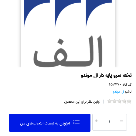
تخته سرو پايه دار ال موندو
کد کالا:
153470
ناشر:
ال موندو
اولین نظر برای این محصول
افزودن به ليست انتخاب‌هاي من