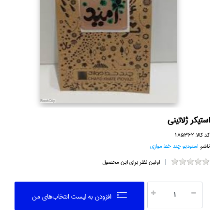
استيكر ژلاتيني
کد کالا:
185362
ناشر:
استوديو چند خط موازي
اولین نظر برای این محصول
افزودن به ليست انتخاب‌هاي من