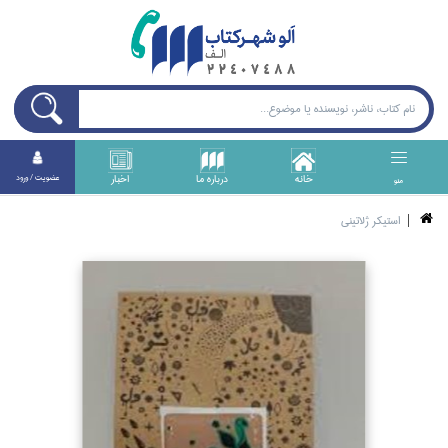
خانه
درباره ما
اخبار
عضويت / ورود
منو
استيكر ژلاتيني