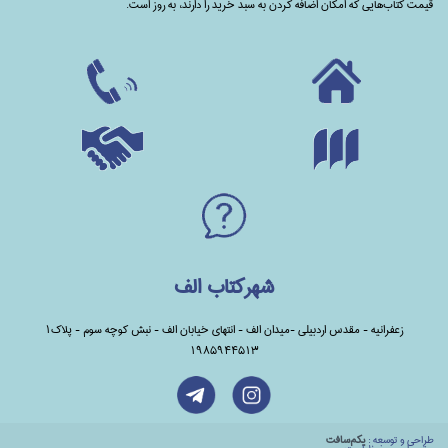
قیمت کتاب‌هایی که امکان اضافه کردن به سبد خرید را دارند،‌ به روز است.
شهرکتاب الف
زعفرانیه - مقدس اردبیلی -میدان الف - انتهای خیابان الف - نبش کوچه سوم - پلاک1
1985944513
طراحي و توسعه :
يكم‌سافت