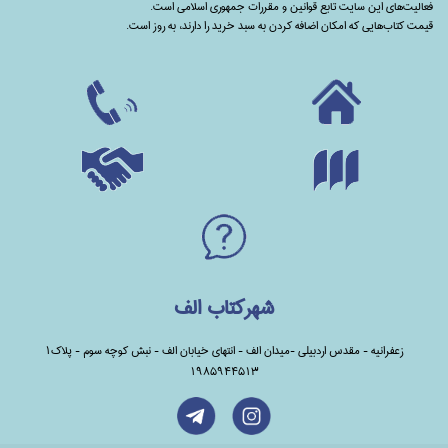
فعالیت‌های این سایت تابع قوانین و مقررات جمهوری اسلامی است.
قیمت کتاب‌هایی که امکان اضافه کردن به سبد خرید را دارند،‌ به روز است.
شهرکتاب الف
زعفرانیه - مقدس اردبیلی -میدان الف - انتهای خیابان الف - نبش کوچه سوم - پلاک1
1985944513