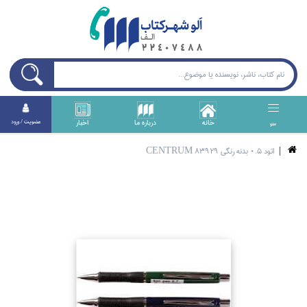
خانه
درباره ما
اخبار
عضويت / ورود
منو
اتود 0.5 بدنه رنگي CENTRUM 83929