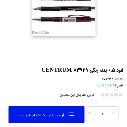
اتود 0.5 بدنه رنگي CENTRUM 83929
کد کالا:
151738
ناشر:
CENTRUM
اولین نظر برای این محصول
افزودن به ليست انتخاب‌هاي من