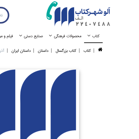
كتاب
محصولات فرهنگي
صنايع دستي
فيلم و م
كتاب
كتاب بزرگسال
داستان
داستان ايران
آذر