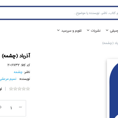
وسيقي
نشريات
تقويم و سررسيد
‌باد (چشمه)
آذر‌باد (چشمه)
کد کالا:
206732
ناشر:
چشمه
نویسنده:
نسيم مرعشي
او