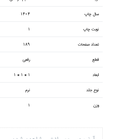
سال چاپ
1404
نوبت چاپ
1
تعداد صفحات
189
قطع
رقعي
ابعاد
1 * 1 * 1
نوع جلد
نرم
وزن
1