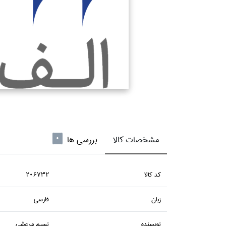
مشخصات کالا
بررسی ها
0
كد كالا
206732
زبان
فارسي
نويسنده
نسيم مرعشي