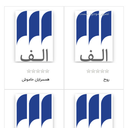
روح
همسرايان خاموش