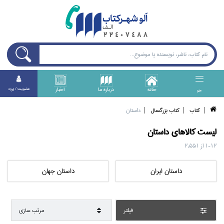
خانه
درباره ما
اخبار
عضويت / ورود
منو
كتاب
كتاب بزرگسال
داستان
ليست کالا‌هاي
داستان
1-12
از
2,551
داستان ايران
داستان جهان
فيلتر
مرتب سازي