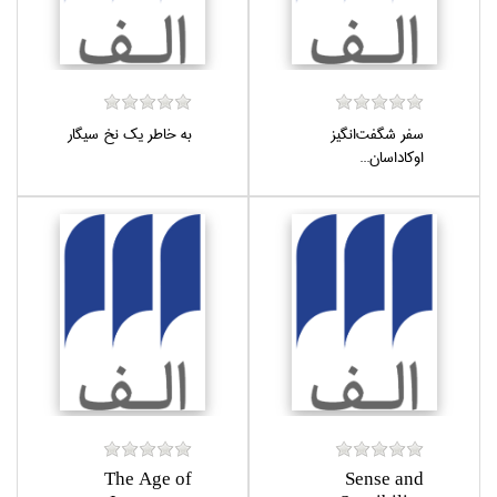
سفر شگفت‌انگيز
به خاطر يك نخ سيگار
اوكاداسان...
The Age of
Sense and