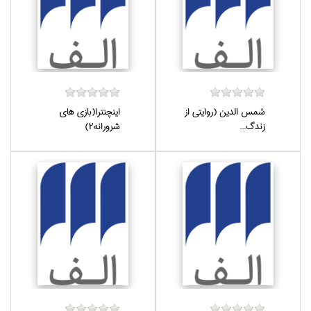
شمس الدين (روايتي از
اينچنترا(بازي هاي
زندگ...
شرورانه2)