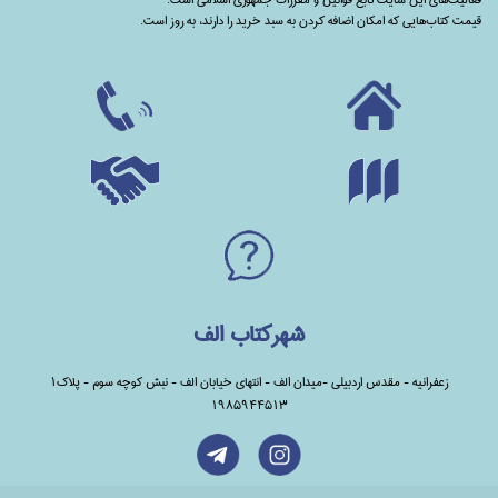
قیمت کتاب‌هایی که امکان اضافه کردن به سبد خرید را دارند،‌ به روز است.
شهرکتاب الف
زعفرانیه - مقدس اردبیلی -میدان الف - انتهای خیابان الف - نبش کوچه سوم - پلاک1
1985944513